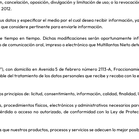
ón, cancelación, oposición, divulgación y limitación de uso; o la revoca
e 2012.
us datos y especificar el medio por el cual desea recibir información, 
al que considere pertinente para enviarle información.
de tiempo en tiempo. Dichas modificaciones serán oportunamente in
 de comunicación oral, impreso o electrónico que Multillantas Nieto det
co”), con domicilio en Avenida 5 de febrero número 2113-A, Fraccionamie
e del tratamiento de los datos personales que recibe y recaba con la es
principios de: licitud, consentimiento, información, calidad, finalidad,
 procedimientos físicos, electrónicos y administrativos necesarios para
pérdida o acceso no autorizado, de conformidad con la Ley de Protecc
ue nuestros productos, procesos y servicios se adecuen lo mejor posib