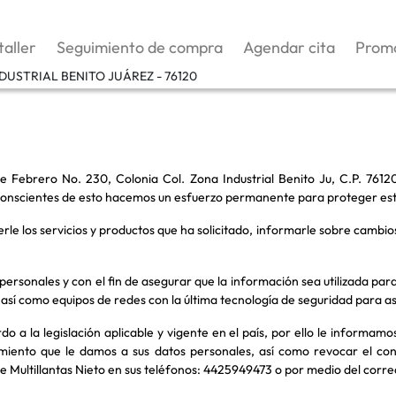
taller
Seguimiento de compra
Agendar cita
Promo
NDUSTRIAL BENITO JUÁREZ - 76120
5 de Febrero No. 230, Colonia Col. Zona Industrial Benito Ju, C.P. 76
 conscientes de esto hacemos un esfuerzo permanente para proteger es
le los servicios y productos que ha solicitado, informarle sobre cambios
ersonales y con el fin de asegurar que la información sea utilizada para
 así como equipos de redes con la última tecnología de seguridad para a
do a la legislación aplicable y vigente en el país, por ello le informa
tamiento que le damos a sus datos personales, así como revocar el co
 Multillantas Nieto en sus teléfonos: 4425949473 o por medio del corre